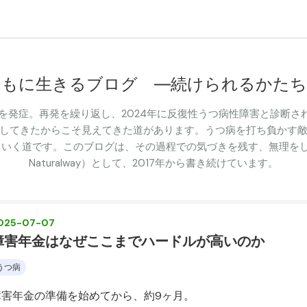
ともに生きるブログ ―続けられるかたち
病を発症。再発を繰り返し、2024年に反復性うつ病性障害と診断
してきたからこそ見えてきた道があります。うつ病を打ち負かす
いく道です。このブログは、その過程での気づきを残す、無理をしない
Naturalway）として、2017年から書き続けています。
025
-
07
-
07
障害年金はなぜここまでハードルが高いのか
うつ病
障害年金の準備を始めてから、約9ヶ月。